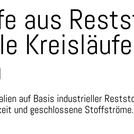
fe aus Rests
le Kreisläufe
n
ien auf Basis industrieller Restst
keit und geschlossene Stoffströme.