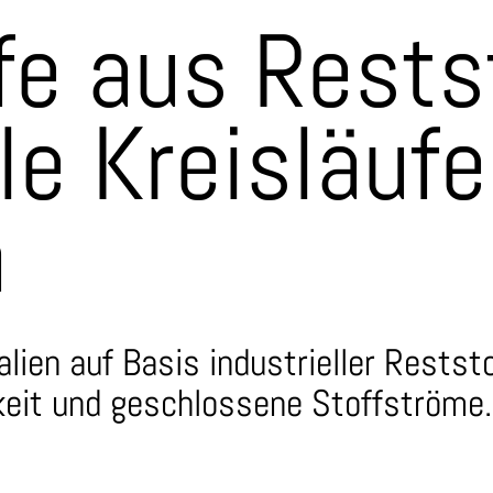
fe aus Rests
le Kreisläufe
n
ien auf Basis industrieller Restst
keit und geschlossene Stoffströme.